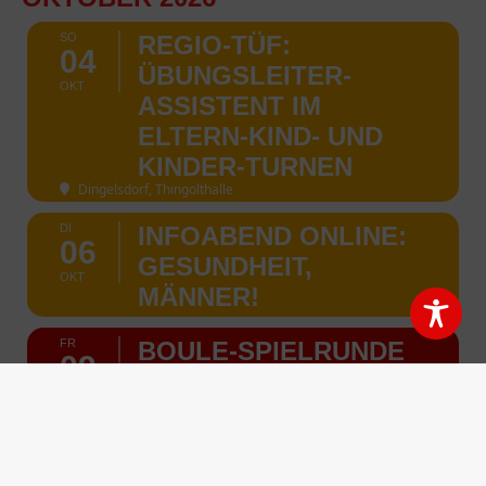
SO
REGIO-TÜF:
04
ÜBUNGSLEITER-
OKT
ASSISTENT IM
ELTERN-KIND- UND
KINDER-TURNEN
Dingelsdorf, Thingolthalle
DI
INFOABEND ONLINE:
06
GESUNDHEIT,
OKT
MÄNNER!
FR
BOULE-SPIELRUNDE
09
2026, 3. TERMIN,
OKT
FINALRUNDE
Wald, Zehn-Dörfer-Halle
FR
EINHANDVOLLEYBAL