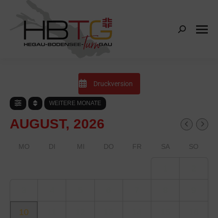
Search:
Druckversion
WEITERE MONATE
AUGUST, 2026
MO
DI
MI
DO
FR
SA
SO
1
2
3
4
5
6
7
8
9
10
11
12
13
14
15
16