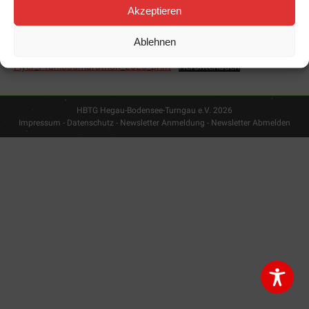
mit den Laufwettbewerben, Halbmarathon, 10 + 4 km Lauf, 10km
Akzeptieren
Nordic-Walking und Kinder- und Schülerläufe. Anmeldung und
Ablehnen
Ausschreibung, siehe Flyer.
Flyer_Pfahlbaumarathon_2023_print
Herunterladen
HBTG Hegau-Bodensee-Turngau e.V. 2026
Impressum - Datenschutz
-
Newsletter Anmeldung
-
Newsletter Abmelden