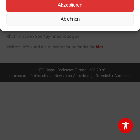
Akzeptieren
Der TuS Meersburg lädt für den 10. Mai zum Bodensee-Rhythmic
Ablehnen
Cup in die Sommertalhalle nach Meersburg ein. Bereits die
jüngsten Sportlerinnen ab 6 Jahren können ihre Übungen in der
Rhythmischen Sportgymnastik zeigen.
Weitere Infos und die Ausschreibung findet ihr
hier.
HBTG Hegau-Bodensee-Turngau e.V. 2026
Impressum - Datenschutz
-
Newsletter Anmeldung
-
Newsletter Abmelden