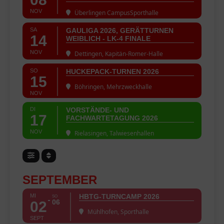
NOV
Überlingen CampusSporthalle
SA
GAULIGA 2026, GERÄTTURNEN
14
WEIBLICH - LK-4 FINALE
NOV
Dettingen, Kapitän-Romer-Halle
SO
HUCKEPACK-TURNEN 2026
15
Böhringen, Mehrzweckhalle
NOV
DI
VORSTÄNDE- UND
17
FACHWARTETAGUNG 2026
NOV
Rielasingen, Talwiesenhallen
SEPTEMBER
MI
HBTG-TURNCAMP 2026
SO
06
02
Mühlhofen, Sporthalle
SEPT