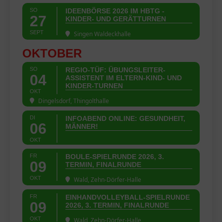
SO
IDEENBÖRSE 2026 IM HBTG -
27
KINDER- UND GERÄTTURNEN
SEPT
Singen Waldeckhalle
OKTOBER
SO
REGIO-TÜF: ÜBUNGSLEITER-
04
ASSISTENT IM ELTERN-KIND- UND
KINDER-TURNEN
OKT
Dingelsdorf, Thingolthalle
DI
INFOABEND ONLINE: GESUNDHEIT,
06
MÄNNER!
OKT
FR
BOULE-SPIELRUNDE 2026, 3.
09
TERMIN, FINALRUNDE
OKT
Wald, Zehn-Dörfer-Halle
FR
EINHANDVOLLEYBALL-SPIELRUNDE
09
2026, 3. TERMIN, FINALRUNDE
OKT
Wald, Zehn-Dörfer-Halle