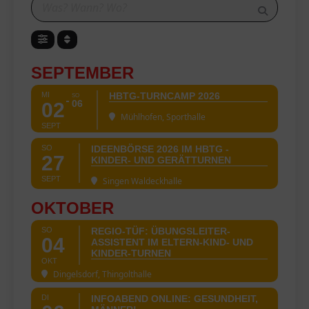
SEPTEMBER
MI
HBTG-TURNCAMP 2026
SO
06
02
Mühlhofen, Sporthalle
SEPT
SO
IDEENBÖRSE 2026 IM HBTG -
27
KINDER- UND GERÄTTURNEN
SEPT
Singen Waldeckhalle
OKTOBER
SO
REGIO-TÜF: ÜBUNGSLEITER-
04
ASSISTENT IM ELTERN-KIND- UND
KINDER-TURNEN
OKT
Dingelsdorf, Thingolthalle
DI
INFOABEND ONLINE: GESUNDHEIT,