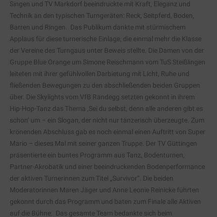
Singen und TV Markdorf beeindruckte mit Kraft, Eleganz und
Technik an den typischen Turngeräten: Reck, Seitpferd, Boden,
Barren und Ringen. Das Publikum dankte mit stürmischem
Applaus für diese turnerische Einlage, die einmal mehr die Klasse
der Vereine des Turngaus unter Beweis stellte. Die Damen von der
Gruppe Blue Orange um Simone Reischmann vom TuS Steißlingen
leiteten mit ihrer gefühlvollen Darbietung mit Licht, Ruhe und
fließenden Bewegungen zu den abschließenden beiden Gruppen
über. Die Skylights vom VfB Randegg setzten gekonnt in ihrem
Hip-Hop-Tanz das Thema ‚Sei du selbst, denn alle anderen gibt es
schon‘ um – ein Slogan, der nicht nur tänzerisch überzeugte. Zum
krönenden Abschluss gab es noch einmal einen Auftritt von Super
Mario – dieses Mal mit seiner ganzen Truppe. Der TV Güttingen
präsentierte ein buntes Programm aus Tanz, Bodenturnen,
Partner-Akrobatik und einer beeindruckenden Bodenperformance
der aktiven Turnerinnen zum Titel „Survivor“. Die beiden
Moderatorinnen Maren Jäger und Anne Leonie Reinicke führten
gekonnt durch das Programm und baten zum Finale alle Aktiven
auf die Bühne. Das gesamte Team bedankte sich beim