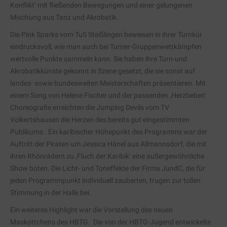
Konflikt‘ mit fließenden Bewegungen und einer gelungenen
Mischung aus Tanz und Akrobatik.
Die Pink Sparks vom TuS Steißlingen bewiesen in ihrer Turnkür
eindrucksvoll, wie man auch bei Turner-Gruppenwettkämpfen
wertvolle Punkte sammeln kann. Sie haben ihre Turn-und
Akrobatikkünste gekonnt in Szene gesetzt, die sie sonst auf
landes- sowie bundesweiten Meisterschaften präsentieren. Mit
einem Song von Helene Fischer und der passenden ‚Herzbeben‘
Choreografie erreichten die Jumping Devils vom TV
Volkertshausen die Herzen des bereits gut eingestimmten
Publikums. Ein karibischer Höhepunkt des Programms war der
Auftritt der Piraten um Jessica Hänel aus Allmannsdorf, die mit
ihren Rhönrädern zu ‚Fluch der Karibik‘ eine außergewöhnliche
Show boten. Die Licht- und Toneffekte der Firma JundC, die für
jeden Programmpunkt individuell zauberten, trugen zur tollen
Stimmung in der Halle bei.
Ein weiteres Highlight war die Vorstellung des neuen
Maskottchens des HBTG. Die von der HBTG-Jugend entwickelte