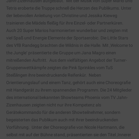
Jahn-Zizenhausen aufgebaut. Mit der Musik von Super Mario und
Tetris eroberte die Truppe schnell die Herzen des Publikums. Unter
der liebevollen Anleitung von Christine und Jessika Kieweg
trainieren die Mädels fleißig für ihre Einzel- oder Partnerküren.
Auch 20 Super Marios harmonierten wunderbar und zeigten mit
viel Spaß und Energie Elemente der Sportaerobic. Die Little Stars
des VfB Randegg brachten die Wildnis in die Halle. Mit ‚Welcome to
the Jungle‘ präsentierte die Gruppe um Jana Magro einen
mitreißenden Auftritt. Aus dem vielfältigen Angebot der Turner-
Gruppenwettkämpfe zeigten die Pink Sprinkles vom TuS
Steißlingen ihre beeindruckende Reifenkür. Neben
Orientierungslauf und einem Tanz, gehört auch eine Choreografie
mit Handgerät zu ihrem spannenden Programm. Die 24 Mitglieder
des international bekannten Showteams Phoenix vom TV Jahn-
Zizenhausen zeigten nicht nur ihre Kompetenz als
Gerätekommando für die anderen Showteilnehmer, sondern
begeisterten das Publikum auch mit ihrer beeindruckenden
Vorführung. Unter der Choreografie von Nicole Hartmann, die
selbst mit auf der Bühne stand, präsentierten sie den Titel ‚Innerer