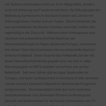
mit Tüchern und Hockern nicht nur fit im Alltag bleibt, sondern
auch mit Schwung und Freude tanzen kann. Die Zirkusgruppe des
Nellenburg Gymnasiums in Stockach trainiert seit Jahren mit
Schwungtüchern, Keulen und am Trapez. Die Schülerinnen, die
aus verschiedenen Stockacher Vereinen stammen, treffen sich
regelmäßig in der Zirkus-AG. Während einer Umbaupause zum
nächsten Act präsentierte Ehrfried Deschner, der
Seniorenbeauftragte im Hegau-Bodensee-Turngau, zusammen
mit seinem Team den Zuschauern die neu entwickelte Sportart
Einhand-Volleyball. Diese Variante des Volleyballs, bei der mit
einem Skinsoftball einhändig gespielt wird, hat sich in vielen
Männergruppen im HBTG etabliert und erfreut sich großer
Beliebtheit. Seit zwei Jahren gibt es sogar Spielrunden im
Turngau, und beim Landesturnfest in Konstanz im Mai nächsten
Jahres wird das Einhand-Volleyball ins Wettbewerb-Programm
aufgenommen. Zwischenzeitlich hatte das hoch motivierte
Gerätekommando vom Showteam Phoenix im Hintergrund
Airtrack und Bodenmatten für die Aerobic Gymnastics vom TV