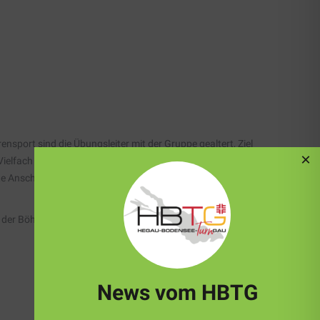
nsport sind die Übungsleiter mit der Gruppe gealtert, Ziel
×
ielfach ist es aber so, dass es zwar interessierte Frauen und
zte Anschub, sie für eine Ausbildung zum ÜL-Assistenten zu
n der Böhringer Mehrzweckhalle teilzunehmen. Ehrfried hatte
News vom HBTG