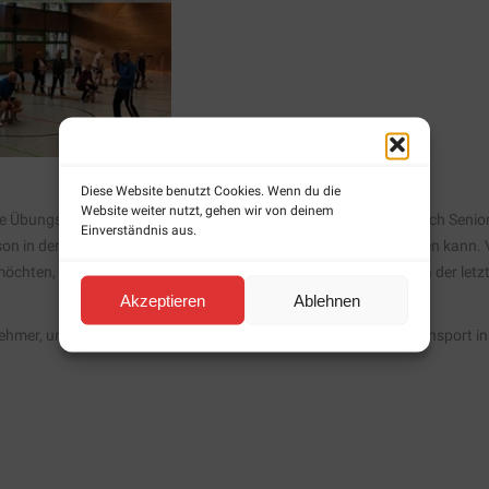
Diese Website benutzt Cookies. Wenn du die
Website weiter nutzt, gehen wir von deinem
ue Übungsleiter bzw. ÜL-Vertreter an Bord. Insbesondere im Bereich Seniore
Einverständnis aus.
rson in der Gruppe zu haben, die den ÜL mal vertreten bzw. ablösen kann. V
 möchten, um dort eine Ausbildung zu machen. Auch fehlt vielfach der let
Akzeptieren
Ablehnen
nehmer, um an der Fortbildung Übungsleiter-Assistent für Seniorensport i