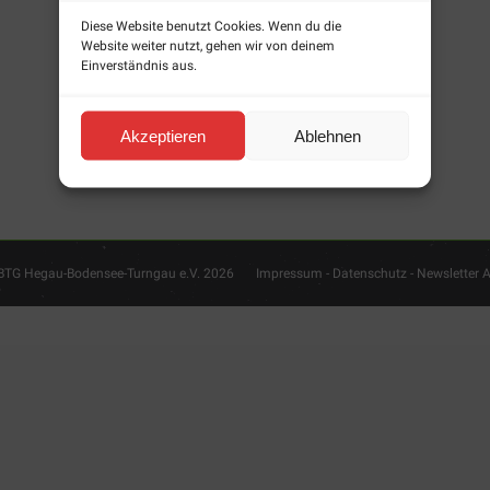
Diese Website benutzt Cookies. Wenn du die
Website weiter nutzt, gehen wir von deinem
Einverständnis aus.
Akzeptieren
Ablehnen
BTG Hegau-Bodensee-Turngau e.V. 2026
Impressum - Datenschutz
-
Newsletter