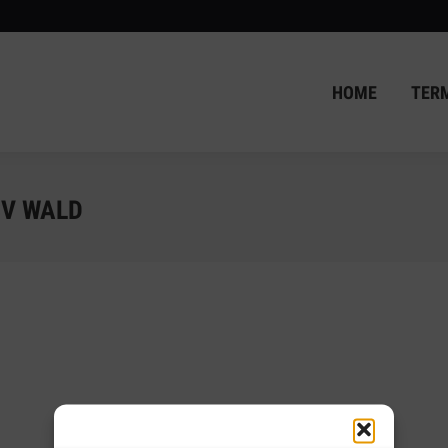
HOME
TER
HOME
TER
SV WALD