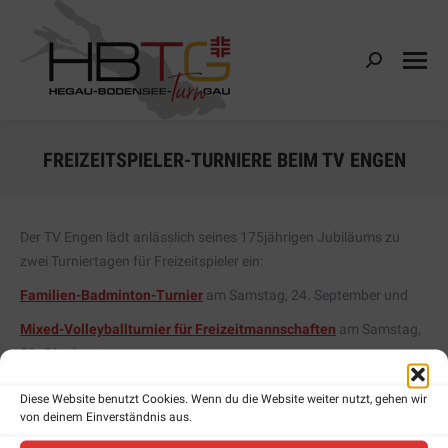
Search:
FREIZEITSPIELER-TURNIERE BEIM TV ENGEN
Der TV Engen lädt anlässlich seines 175jährigen Jubiläums zu
zwei Turniertagen für Freizeitspieler ein:
Familien-Badminton-Turnier
am Samstag, 24. September und
Mixed-Volleyballturnier für Freizeitmannschaften
am Samstag,
01. Oktober
in der Großsporthalle in Engen.
Diese Website benutzt Cookies. Wenn du die Website weiter nutzt, gehen wir
von deinem Einverständnis aus.