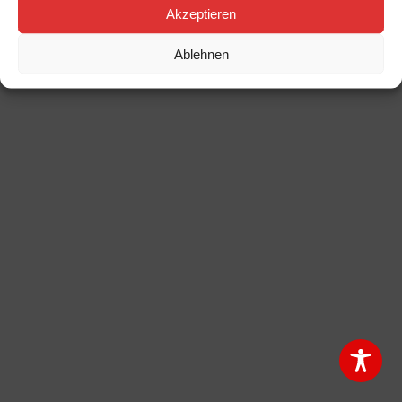
HBTG Hegau-Bodensee-Turngau e.V. 2026
Akzeptieren
Impressum - Datenschutz
-
Newsletter Anmeldung
-
Newsletter Abmelden
Ablehnen