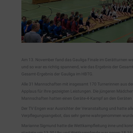
Am 13. November fand das Gauliga Finale im Gerätturnen weibli
und so war es richtig spannend, wie das Ergebnis der Gesam
Gesamt-Ergebnis der Gauliga im HBTG.
Alle 31 Mannschaften mit insgesamt 170 Turnerinnen aus der
Applaus für Ihre gezeigten Leistungen. Die jüngeren Mädchen 
Mannschaften hatten einen Geräte-4-Kampf an den Geräten 
Der TV Engen war Ausrichter der Veranstaltung und hatte alle
Verpflegungsangebot, das sehr gerne wahrgenommen wurde u
Marianne Sigmund hatte die Wettkampfleitung inne und konn
startete um 13.30 Uhr und Wettkampfende war gegen 18.15 Uh