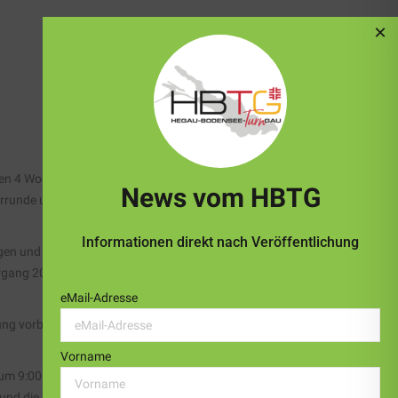
×
en 4 Wochen seit der Vorrunde nochmals sehr eifrig trainiert,
News vom HBTG
rrunde und das Ergebnis am Gauliga Finale, bilden das
Informationen direkt nach Veröffentlichung
n und das Publikum belohnte die Turnerinnen mit viel
ang 2010 turnten in der Kür modifiziert „LK 4 – LK 2“. Alle
eMail-Adresse
g vorbereitet. Es gab ein reichhaltiges
Vorname
um 9:00 Uhr mit dem 1. Durchgang los, der 2. Durchgang
und die Turnerinnen warteten sehr gespannt auf Ihre