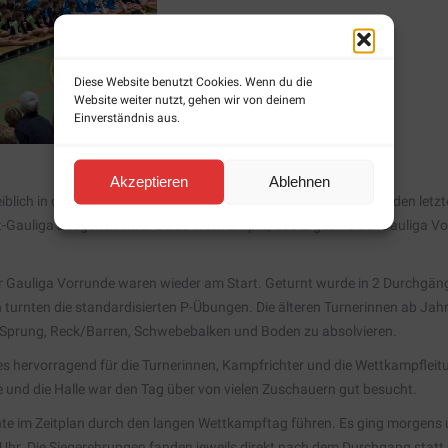
Diese Website benutzt Cookies. Wenn du die
Website weiter nutzt, gehen wir von deinem
Einverständnis aus.
Akzeptieren
Ablehnen
ch in der Sporthalle in Engen statt. Alle Turnerinnen hatten in den letzt
t-Gauliga ausgehen wird. Beide Wettkämpfe, das Ergebnis der Gauliga Vo
 Gauliga Vorrunde waren wieder am Start. Geturnt wurde in 2 Durchgänge
turnten die standardisierten P-Übungen. Die älteren Turnerinnen ab Jahrg
Sprung, Reck/Barren, Schwebebalken und Boden zu absolvieren.
s hervorragend für die Turnerinnen, Kampfrichter und die Wettkampfleitun
nd die Halle war den Tag über von vielen Zuschauern gut besucht.
te im Zeitplan durch den langen Wettkampftag führen. Es ging morgens 
r. Die Siegerehrungen fanden jeweils direkt nach dem Durchgang statt 