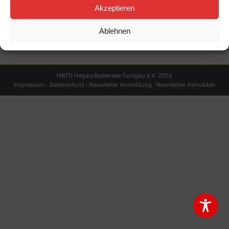
Akzeptieren
Ablehnen
Ausschreibung
hier
HBTG Hegau-Bodensee-Turngau e.V. 2026
Impressum - Datenschutz
-
Newsletter Anmeldung
-
Newsletter Abmelden