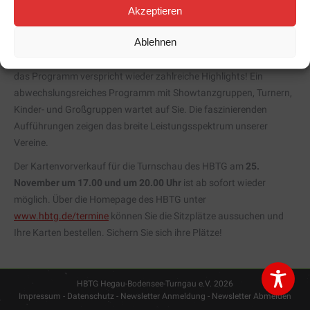
Zum Jahresende zeigt die Turnschau im Hegau-Bodensee-
Akzeptieren
Turngau ein vielfältiges Programm der Sportler und Sportlerinnen
Ablehnen
aus unseren Turn- und Sportvereinen. Die Münchriedhalle in
Singen wird in eine Showbühne für unsere Vereine umgewandelt –
das Programm verspricht wieder zahlreiche Highlights! Ein
abwechslungsreiches Programm mit Showtanzgruppen, Turnern,
Kinder- und Großgruppen wartet auf Sie. Die faszinierenden
Aufführungen zeigen das breite Leistungsspektrum unserer
Vereine.
Der Kartenvorverkauf für die Turnschau des HBTG am
25.
November um 17.00 und um 20.00 Uhr
ist ab sofort wieder
möglich. Über die Homepage des HBTG unter
www.hbtg.de/termine
können Sie die Sitzplätze aussuchen und
Ihre Karten bestellen. Sichern Sie sich ihre Plätze!
HBTG Hegau-Bodensee-Turngau e.V. 2026
Impressum - Datenschutz
-
Newsletter Anmeldung
-
Newsletter Abmelden