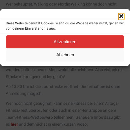
Wer behauptet, Walking oder Nordic Walking könne doch nicht
anstrengend sein, hat es noch nicht ernsthaft ausprobiert! Die
Herzkreislaufbelastung lässt sich sehr gut dosieren und man kann
Diese Website benutzt Cookies. Wenn du die Website weiter nutzt, gehen wir
währenddessen auch ganz hervorragend die Landschaft oder die
von deinem Einverständnis aus.
Gesellschaft genießen.
Akzeptieren
Der Seniorensporttag am 16. Oktober bietet eine sehr schöne
Strecke (ca. 5 km Länge) rings um das Sportgelände Mooswald in
Ablehnen
78345 Moos. Anschließend könnt ihr euch mit Kaffee und Kuchen
oder anderen Leckereien beim Senioren-Nachmittag in der
wunderschönen, neuen Mooswaldhalle belohnen. Also einfach die
Stöcke mitbringen und los geht’s!
Ab 13.30 Uhr ist die Laufstrecke eröffnet. Die Teilnahme ist ohne
Anmeldung möglich.
Wer noch nicht genug hat, kann seine Fitness bei einem Alltags-
Fitness-Test überprüfen oder auch in einer 4er Gruppe an dem
Team-Fitness-Wettbewerb teilnehmen. Genauere Infos dazu gibt
es
hier
und demnächst in einem kurzen Video.