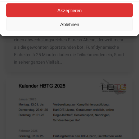
Berichte
,
Vereine
Von
Wiltrud Engmann
20. Januar 2025
Am letzten Freitag, 17. Januar 2025, setzte die TG
Akzeptieren
Welschingen ein Signal für innovative Sportformate im
Ablehnen
Bodenseeturngau. Mit ihrer ersten Gymnight in der
ausverkauften Hohenhewenhalle sorgte der Verein für
einen abwechslungsreichen Fitness-Abend, der weit mehr
als die gewohnten Sportstunden bot. Fünf dynamische
Einheiten à 25 Minuten luden die Teilnehmenden ein, Sport
in seiner ganzen Vielfalt…