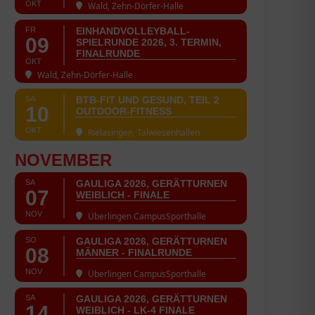
OKT
Wald, Zehn-Dörfer-Halle
FR
EINHANDVOLLEYBALL-
09
SPIELRUNDE 2026, 3. TERMIN,
FINALRUNDE
OKT
Wald, Zehn-Dörfer-Halle
SA
BTB-FIT UND GESUND, TEIL 2
10
OUTDOOR-FITNESS
OKT
Rielasingen, Talwiesenhallen
NOVEMBER
SA
GAULIGA 2026, GERÄTTURNEN
07
WEIBLICH - FINALE
NOV
Überlingen CampusSporthalle
SO
GAULIGA 2026, GERÄTTURNEN
08
MÄNNER - FINALRUNDE
NOV
Überlingen CampusSporthalle
SA
GAULIGA 2026, GERÄTTURNEN
14
WEIBLICH - LK-4 FINALE