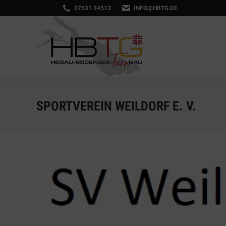
07531 34513
INFO@HBTG.DE
SPORTVEREIN WEILDORF E. V.