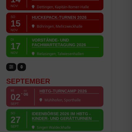
NOV
Dettingen, Kapitän-Romer-Halle
SO
HUCKEPACK-TURNEN 2026
15
Böhringen, Mehrzweckhalle
NOV
DI
VORSTÄNDE- UND
17
FACHWARTETAGUNG 2026
NOV
Rielasingen, Talwiesenhallen
SEPTEMBER
MI
HBTG-TURNCAMP 2026
SO
06
02
Mühlhofen, Sporthalle
SEPT
SO
IDEENBÖRSE 2026 IM HBTG -
27
KINDER- UND GERÄTTURNEN
SEPT
Singen Waldeckhalle