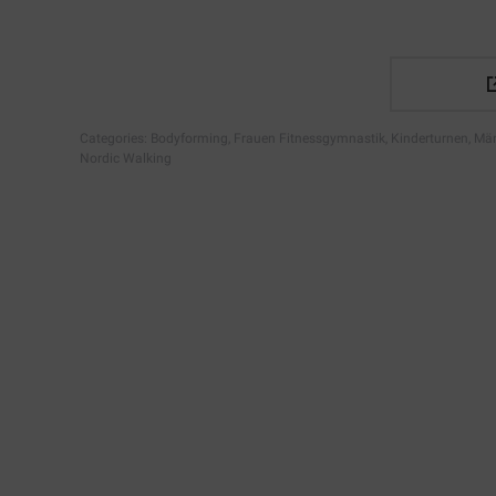
Categories:
Bodyforming
,
Frauen Fitnessgymnastik
,
Kinderturnen
,
Män
Nordic Walking