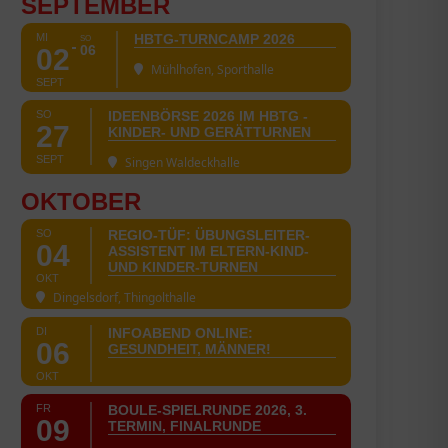
SEPTEMBER
MI
HBTG-TURNCAMP 2026
SO
06
02
Mühlhofen, Sporthalle
SEPT
SO
IDEENBÖRSE 2026 IM HBTG -
27
KINDER- UND GERÄTTURNEN
SEPT
Singen Waldeckhalle
OKTOBER
SO
REGIO-TÜF: ÜBUNGSLEITER-
04
ASSISTENT IM ELTERN-KIND-
UND KINDER-TURNEN
OKT
Dingelsdorf, Thingolthalle
DI
INFOABEND ONLINE:
06
GESUNDHEIT, MÄNNER!
OKT
FR
BOULE-SPIELRUNDE 2026, 3.
09
TERMIN, FINALRUNDE