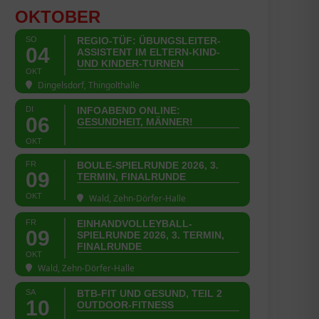
OKTOBER
SO
REGIO-TÜF: ÜBUNGSLEITER-
04
ASSISTENT IM ELTERN-KIND-
UND KINDER-TURNEN
OKT
Dingelsdorf, Thingolthalle
DI
INFOABEND ONLINE:
06
GESUNDHEIT, MÄNNER!
OKT
FR
BOULE-SPIELRUNDE 2026, 3.
09
TERMIN, FINALRUNDE
OKT
Wald, Zehn-Dörfer-Halle
FR
EINHANDVOLLEYBALL-
09
SPIELRUNDE 2026, 3. TERMIN,
FINALRUNDE
OKT
Wald, Zehn-Dörfer-Halle
SA
BTB-FIT UND GESUND, TEIL 2
10
OUTDOOR-FITNESS