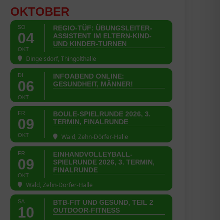
OKTOBER
SO
REGIO-TÜF: ÜBUNGSLEITER-
04
ASSISTENT IM ELTERN-KIND-
UND KINDER-TURNEN
OKT
Dingelsdorf, Thingolthalle
DI
INFOABEND ONLINE:
06
GESUNDHEIT, MÄNNER!
OKT
FR
BOULE-SPIELRUNDE 2026, 3.
09
TERMIN, FINALRUNDE
OKT
Wald, Zehn-Dörfer-Halle
FR
EINHANDVOLLEYBALL-
09
SPIELRUNDE 2026, 3. TERMIN,
FINALRUNDE
OKT
Wald, Zehn-Dörfer-Halle
SA
BTB-FIT UND GESUND, TEIL 2
10
OUTDOOR-FITNESS