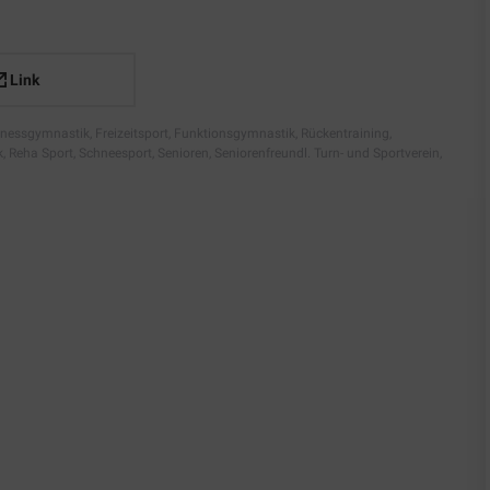
Link
tnessgymnastik
,
Freizeitsport
,
Funktionsgymnastik, Rückentraining,
k
,
Reha Sport
,
Schneesport
,
Senioren
,
Seniorenfreundl. Turn- und Sportverein
,