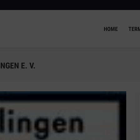
HOME
TER
HOME
TER
GEN E. V.