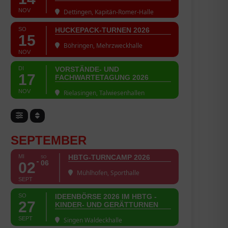
NOV
Dettingen, Kapitän-Romer-Halle
SO
HUCKEPACK-TURNEN 2026
15
Böhringen, Mehrzweckhalle
NOV
DI
VORSTÄNDE- UND
17
FACHWARTETAGUNG 2026
NOV
Rielasingen, Talwiesenhallen
SEPTEMBER
MI
HBTG-TURNCAMP 2026
SO
06
02
Mühlhofen, Sporthalle
SEPT
SO
IDEENBÖRSE 2026 IM HBTG -
27
KINDER- UND GERÄTTURNEN
SEPT
Singen Waldeckhalle