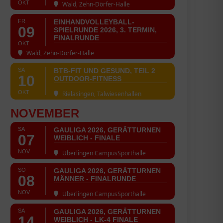
OKT
Wald, Zehn-Dörfer-Halle
FR
EINHANDVOLLEYBALL-
09
SPIELRUNDE 2026, 3. TERMIN,
FINALRUNDE
OKT
Wald, Zehn-Dörfer-Halle
SA
BTB-FIT UND GESUND, TEIL 2
10
OUTDOOR-FITNESS
OKT
Rielasingen, Talwiesenhallen
NOVEMBER
SA
GAULIGA 2026, GERÄTTURNEN
07
WEIBLICH - FINALE
NOV
Überlingen CampusSporthalle
SO
GAULIGA 2026, GERÄTTURNEN
08
MÄNNER - FINALRUNDE
NOV
Überlingen CampusSporthalle
SA
GAULIGA 2026, GERÄTTURNEN
14
WEIBLICH - LK-4 FINALE