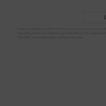
Categories:
Badminton
,
Eltern-Kind-Turnen
,
Fitness-Aerobic
,
Frauen Fi
Callanetics
,
Gerätturnen Mädchen
,
Gymwelt
,
Männer Fitnessgymnasti
TGW/SGW
,
Turnen Breitensport
,
Volleyball
,
Wandern