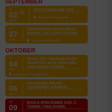
SEPTEMBER
MI
HBTG-TURNCAMP 2026
SO
06
02
Mühlhofen, Sporthalle
SEPT
SO
IDEENBÖRSE 2026 IM HBTG -
27
KINDER- UND GERÄTTURNEN
SEPT
Singen Waldeckhalle
OKTOBER
SO
REGIO-TÜF: ÜBUNGSLEITER-
04
ASSISTENT IM ELTERN-KIND-
UND KINDER-TURNEN
OKT
Dingelsdorf, Thingolthalle
DI
INFOABEND ONLINE:
06
GESUNDHEIT, MÄNNER!
OKT
FR
BOULE-SPIELRUNDE 2026, 3.
09
TERMIN, FINALRUNDE