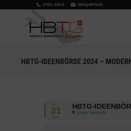
07531 34513
INFO@HBTG.DE
HBTG-IDEENBÖRSE 2024 – MODERN
SA
HBTG-IDEENBÖRS
21
Engen, Sporthalle
SEPT