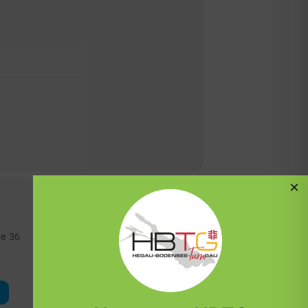
×
ße 36