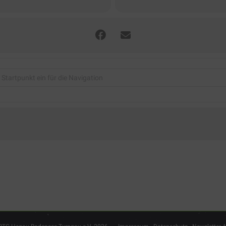
-Ideenbörse 2024 - Modern Line Dance (BTB-Fit und Gesund) [tOA