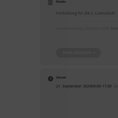
Details
Fortbildung für die 2. Lizenzstufe
Ausschreibung und Kurz-Info:
hier
Anmeldung:
hier
MEHR ANZEIGEN
Meldeschluss: 08.09.2024
Uhrzeit
21. September 2024
09:00
-
17:00
(G