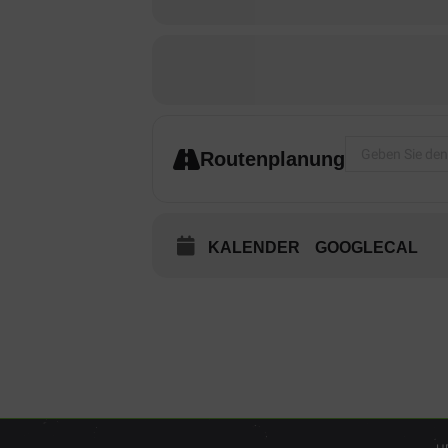
Address - HBTG
Routenplanung
KALENDER
GOOGLECAL