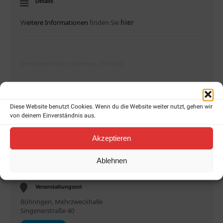
Details
W
eitere Informationen
finden Sie
hier
Anmeldeschluss: Sonntag, 07.04.24
MEHR ANZEIGEN
Diese Website benutzt Cookies. Wenn du die Website weiter nutzt, gehen wir
von deinem Einverständnis aus.
Uhrzeit
Akzeptieren
21. April 2024
09:00
-
12:00
(GMT+02:00)
Ablehnen
Veranstaltungsort
Böhringen, Mehrzweckhalle
Singenerstraße 40