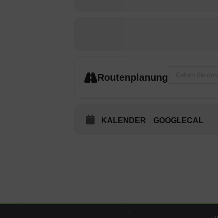
Address - Senio
Routenplanung
KALENDER
GOOGLECAL