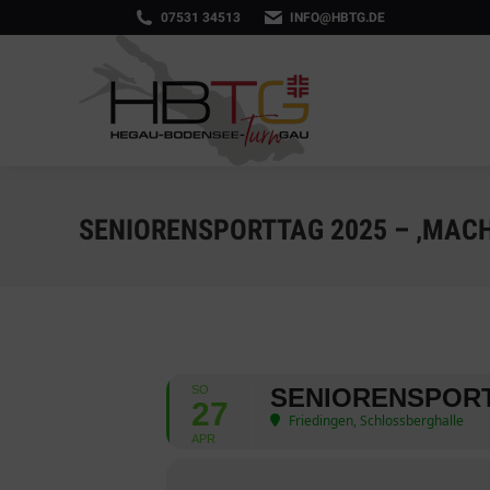
07531 34513
INFO@HBTG.DE
SENIORENSPORTTAG 2025 – ‚MACH
SO
SENIORENSPORTT
27
Friedingen, Schlossberghalle
APR