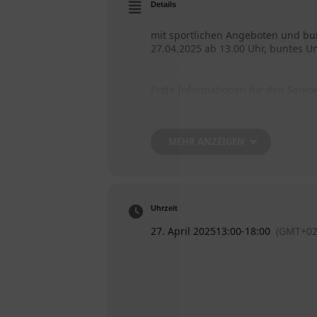
Details
mit sportlichen Angeboten und bu
27.04.2025 ab 13.00 Uhr, buntes U
Erste Informationen für den Senio
Der Flyer
zum Seniorensporttag
hi
MEHR ANZEIGEN
Das Anmeldeformular
hier
Uhrzeit
Anmeldungen
für die Spielrunden
27. April 2025
13:00
-
18:00
(GMT+02