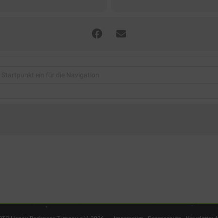
rensporttag 2025 - 'Macht mit - habt Spaß" [vLDl5RtIe]