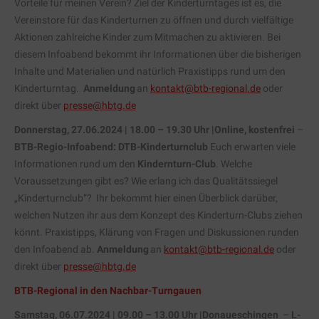
Vorteile für meinen Verein? Ziel der Kinderturntages ist es, die
Vereinstore für das Kinderturnen zu öffnen und durch vielfältige
Aktionen zahlreiche Kinder zum Mitmachen zu aktivieren. Bei
diesem Infoabend bekommt ihr Informationen über die bisherigen
Inhalte und Materialien und natürlich Praxistipps rund um den
Kinderturntag.
Anmeldung
an
kontakt@btb-regional.de
oder
direkt über
presse@hbtg.de
Donnerstag, 27.06.2024 | 18.00 – 19.30 Uhr |Online, kostenfrei
–
BTB-Regio-Infoabend: DTB-Kinderturnclub
Euch erwarten viele
Informationen rund um den
Kindernturn-Club
. Welche
Voraussetzungen gibt es? Wie erlang ich das Qualitätssiegel
„Kinderturnclub“? Ihr bekommt hier einen Überblick darüber,
welchen Nutzen ihr aus dem Konzept des Kinderturn-Clubs ziehen
könnt. Praxistipps, Klärung von Fragen und Diskussionen runden
den Infoabend ab.
Anmeldung
an
kontakt@btb-regional.de
oder
direkt über
presse@hbtg.de
BTB-Regional in den Nachbar-Turngauen
Samstag, 06.07.2024 | 09.00 – 13.00 Uhr |Donaueschingen
–
L-