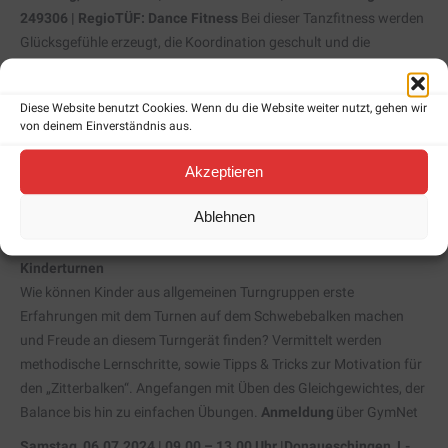
249306 | RegioTÜF: Dance Fitness
Bei dieser Tanzfitness werden
Glücksgefühle erzeugt, die Koordination geschult und die
Muskulatur gekräftigt. Das Training in der Gruppe motiviert und
bringt einen hohen Spaßfaktor mit sich. Du lernst
Diese Website benutzt Cookies. Wenn du die Website weiter nutzt, gehen wir
Kräftigungsübungen unter dem Einsatz von Musik mit
von deinem Einverständnis aus.
tänzerischen Einheiten zu kombinieren. Hierbei erwartet Dich ein
Mix aus Aerobic und verschiedener Tanzstile.
Anmeldung
über
Akzeptieren
GymNet
Ablehnen
Samstag, 06.07.2024 | 09.00 – 13.00 Uhr |Donaueschingen
L-
249307 | RegioTÜF:
Kinderturnen
Wie können Kinder aus allgemeinen Turngruppen erste
Erfahrungen mit dem Turnen auf dem Schwebebalken machen
und Freude an diesem Turngerät finden? Vermittelt werden
methodische Lernschritte, sowie Tipps & Tricks zur Motivation für
den „Zitterbalken“. Angefangen mit Üben des Gleichgewichtes, der
Balance bis hin zu einfachen Übungen.
Anmeldung
über GymNet
Samstag, 06.07.2024 | 09.00 – 13.00 Uhr |Donaueschingen
L-