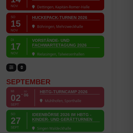
NOV
Dettingen, Kapitän-Romer-Halle
SO
HUCKEPACK-TURNEN 2026
15
Böhringen, Mehrzweckhalle
NOV
DI
VORSTÄNDE- UND
17
FACHWARTETAGUNG 2026
NOV
Rielasingen, Talwiesenhallen
SEPTEMBER
MI
HBTG-TURNCAMP 2026
SO
06
02
Mühlhofen, Sporthalle
SEPT
SO
IDEENBÖRSE 2026 IM HBTG -
27
KINDER- UND GERÄTTURNEN
SEPT
Singen Waldeckhalle