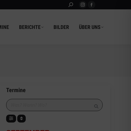
SEARCH:
Instagram
Facebook
MINE
BERICHTE
BILDER
ÜBER UNS
page
page
opens
opens
MINE
BERICHTE
BILDER
ÜBER UNS
in
in
new
new
window
window
Termine