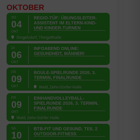
OKTOBER
SO
REGIO-TÜF: ÜBUNGSLEITER-
04
ASSISTENT IM ELTERN-KIND-
UND KINDER-TURNEN
OKT
Dingelsdorf, Thingolthalle
DI
INFOABEND ONLINE:
06
GESUNDHEIT, MÄNNER!
OKT
FR
BOULE-SPIELRUNDE 2026, 3.
09
TERMIN, FINALRUNDE
OKT
Wald, Zehn-Dörfer-Halle
FR
EINHANDVOLLEYBALL-
09
SPIELRUNDE 2026, 3. TERMIN,
FINALRUNDE
OKT
Wald, Zehn-Dörfer-Halle
SA
BTB-FIT UND GESUND, TEIL 2
10
OUTDOOR-FITNESS