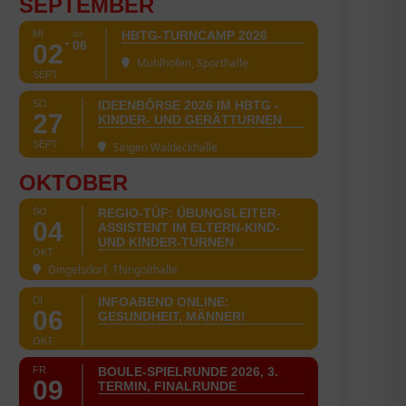
SEPTEMBER
MI
HBTG-TURNCAMP 2026
SO
06
02
Mühlhofen, Sporthalle
SEPT
SO
IDEENBÖRSE 2026 IM HBTG -
27
KINDER- UND GERÄTTURNEN
SEPT
Singen Waldeckhalle
OKTOBER
SO
REGIO-TÜF: ÜBUNGSLEITER-
04
ASSISTENT IM ELTERN-KIND-
UND KINDER-TURNEN
OKT
Dingelsdorf, Thingolthalle
DI
INFOABEND ONLINE:
06
GESUNDHEIT, MÄNNER!
OKT
FR
BOULE-SPIELRUNDE 2026, 3.
09
TERMIN, FINALRUNDE