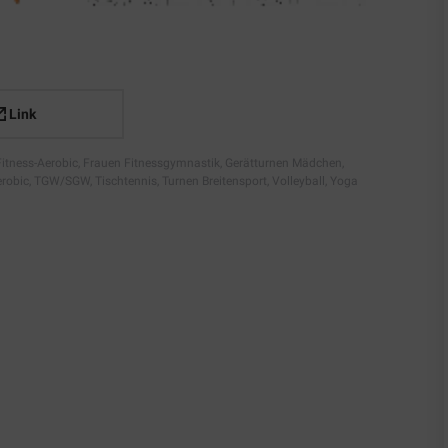
Link
Fitness-Aerobic
,
Frauen Fitnessgymnastik
,
Gerätturnen Mädchen
,
erobic
,
TGW/SGW
,
Tischtennis
,
Turnen Breitensport
,
Volleyball
,
Yoga