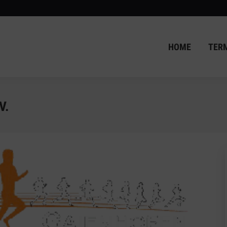
HOME
TER
HOME
TER
V.