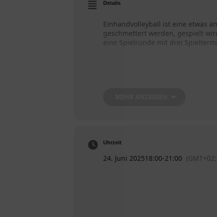
Details
Einhandvolleyball ist eine etwas a
geschmettert werden, gespielt wir
eine Spielrunde mit drei Spielterm
Weitere Infos und Anmeldebogen
MEHR ANZEIGEN
Hier
das Anmeldeformular zum Bea
Meldeschluss ist der 20.04. 2025 (
Uhrzeit
24. Juni 2025
18:00
-
21:00
(GMT+02: