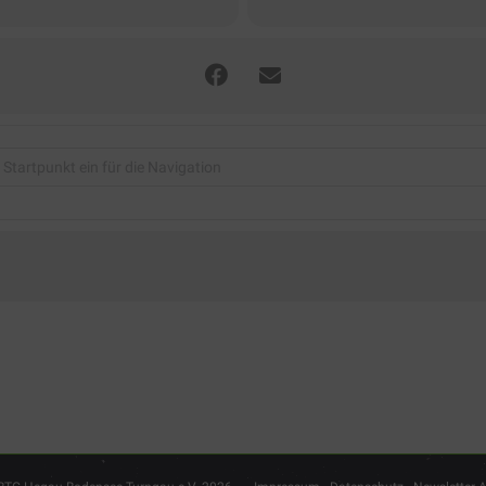
andvolleyball-Spielrunde 2025 -2. Termin [joVDRbB9Z]