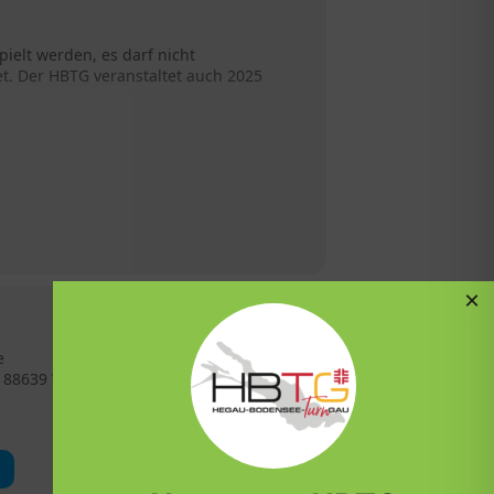
pielt werden, es darf nicht
et. Der HBTG veranstaltet auch 2025
icken.
×
e
, 88639 Wald