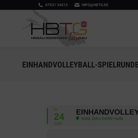
07531 34513
INFO@HBTG.DE
EINHANDVOLLEYBALL-SPIELRUNDE 
DI
EINHANDVOLLEYB
24
Wald, Zehn-Dörfer-Halle
JUNI