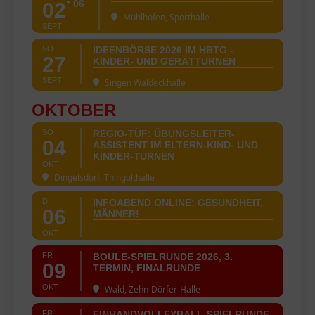
06
02
Mühlhofen, Sporthalle
SEPT
SO
IDEENBÖRSE 2026 IM HBTG -
27
KINDER- UND GERÄTTURNEN
SEPT
Singen Waldeckhalle
OKTOBER
SO
REGIO-TÜF: ÜBUNGSLEITER-
04
ASSISTENT IM ELTERN-KIND- UND
KINDER-TURNEN
OKT
Dingelsdorf, Thingolthalle
DI
INFOABEND ONLINE: GESUNDHEIT,
06
MÄNNER!
OKT
FR
BOULE-SPIELRUNDE 2026, 3.
09
TERMIN, FINALRUNDE
OKT
Wald, Zehn-Dörfer-Halle
FR
EINHANDVOLLEYBALL-SPIELRUNDE