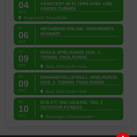
04
ASSISTENT IM ELTERN-KIND- UND
KINDER-TURNEN
OKT
Dingelsdorf, Thingolthalle
DI
INFOABEND ONLINE: GESUNDHEIT,
06
MÄNNER!
OKT
FR
BOULE-SPIELRUNDE 2026, 3.
09
TERMIN, FINALRUNDE
OKT
Wald, Zehn-Dörfer-Halle
FR
EINHANDVOLLEYBALL-SPIELRUNDE
09
2026, 3. TERMIN, FINALRUNDE
OKT
Wald, Zehn-Dörfer-Halle
SA
BTB-FIT UND GESUND, TEIL 2
10
OUTDOOR-FITNESS
OKT
Rielasingen, Talwiesenhallen