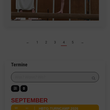
←
1
2
3
4
5
→
Termine
SEPTEMBER
MI
HBTG-TURNCAMP 2026
SO