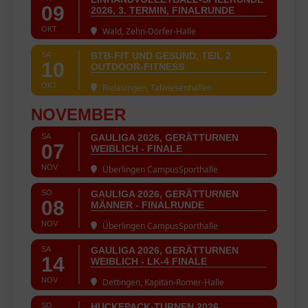
09
2026, 3. TERMIN, FINALRUNDE
OKT
Wald, Zehn-Dörfer-Halle
SA
BTB-FIT UND GESUND, TEIL 2
10
OUTDOOR-FITNESS
OKT
Rielasingen, Talwiesenhallen
NOVEMBER
SA
GAULIGA 2026, GERÄTTURNEN
07
WEIBLICH - FINALE
NOV
Überlingen CampusSporthalle
SO
GAULIGA 2026, GERÄTTURNEN
08
MÄNNER - FINALRUNDE
NOV
Überlingen CampusSporthalle
SA
GAULIGA 2026, GERÄTTURNEN
14
WEIBLICH - LK-4 FINALE
NOV
Dettingen, Kapitän-Romer-Halle
SO
HUCKEPACK-TURNEN 2026