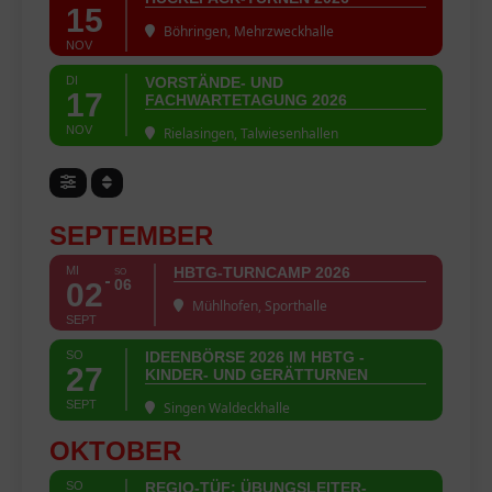
15
Böhringen, Mehrzweckhalle
NOV
DI
VORSTÄNDE- UND
17
FACHWARTETAGUNG 2026
NOV
Rielasingen, Talwiesenhallen
SEPTEMBER
MI
HBTG-TURNCAMP 2026
SO
06
02
Mühlhofen, Sporthalle
SEPT
SO
IDEENBÖRSE 2026 IM HBTG -
27
KINDER- UND GERÄTTURNEN
SEPT
Singen Waldeckhalle
OKTOBER
SO
REGIO-TÜF: ÜBUNGSLEITER-