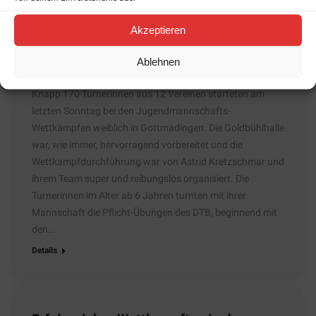
Jugendmannschafts-Wettkämpfe W in
Gottmadingen
Akzeptieren
Aktuell
,
Berichte
,
Wettkampf
Von
Wiltrud Engmann
Ablehnen
25. Oktober 2023
Knapp 170 Turnerinnen aus 12 Vereinen starteten am
letzten Sonntag bei den Jugendmannschafts-
Wettkämpfen weiblich in Gottmadingen. Die Goldbühlhalle
war, wie immer, hervorragend vorbereitet und die
Wettkampfdurchführung war von Astrid Kretzschmar und
ihrem Team super und reibungslos organisiert. Die
Turnerinnen im Alter ab 6 Jahren turnten mit ihrer
Mannschaft die Pflicht-Übungen des DTB, beginnend mit
den…
Details