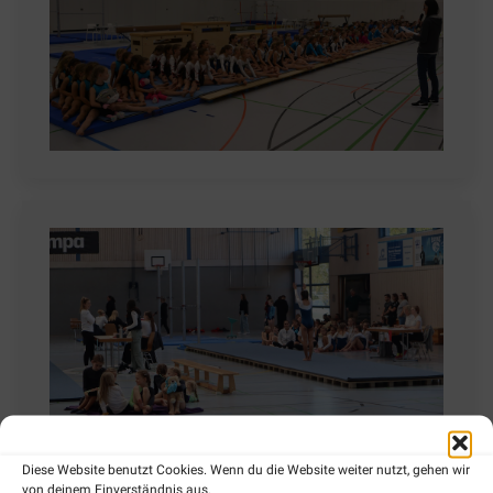
Diese Website benutzt Cookies. Wenn du die Website weiter nutzt, gehen wir
von deinem Einverständnis aus.