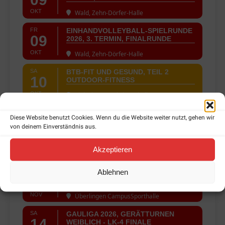
OKT
Wald, Zehn-Dörfer-Halle
FR
EINHANDVOLLEYBALL-SPIELRUNDE
09
2026, 3. TERMIN, FINALRUNDE
OKT
Wald, Zehn-Dörfer-Halle
SA
BTB-FIT UND GESUND, TEIL 2
10
OUTDOOR-FITNESS
OKT
Rielasingen, Talwiesenhallen
NOVEMBER
Diese Website benutzt Cookies. Wenn du die Website weiter nutzt, gehen wir
von deinem Einverständnis aus.
SA
GAULIGA 2026, GERÄTTURNEN
07
WEIBLICH - FINALE
Akzeptieren
NOV
Überlingen CampusSporthalle
Ablehnen
SO
GAULIGA 2026, GERÄTTURNEN
08
MÄNNER - FINALRUNDE
NOV
Überlingen CampusSporthalle
SA
GAULIGA 2026, GERÄTTURNEN
14
WEIBLICH - LK-4 FINALE