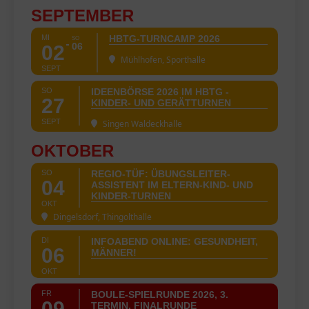
SEPTEMBER
MI
HBTG-TURNCAMP 2026
SO
06
02
Mühlhofen, Sporthalle
SEPT
SO
IDEENBÖRSE 2026 IM HBTG -
27
KINDER- UND GERÄTTURNEN
SEPT
Singen Waldeckhalle
OKTOBER
SO
REGIO-TÜF: ÜBUNGSLEITER-
04
ASSISTENT IM ELTERN-KIND- UND
KINDER-TURNEN
OKT
Dingelsdorf, Thingolthalle
DI
INFOABEND ONLINE: GESUNDHEIT,
06
MÄNNER!
OKT
FR
BOULE-SPIELRUNDE 2026, 3.
09
TERMIN, FINALRUNDE