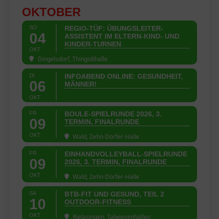
OKTOBER
SO
REGIO-TÜF: ÜBUNGSLEITER-
04
ASSISTENT IM ELTERN-KIND- UND
KINDER-TURNEN
OKT
Dingelsdorf, Thingolthalle
DI
INFOABEND ONLINE: GESUNDHEIT,
06
MÄNNER!
OKT
FR
BOULE-SPIELRUNDE 2026, 3.
09
TERMIN, FINALRUNDE
OKT
Wald, Zehn-Dörfer-Halle
FR
EINHANDVOLLEYBALL-SPIELRUNDE
09
2026, 3. TERMIN, FINALRUNDE
OKT
Wald, Zehn-Dörfer-Halle
SA
BTB-FIT UND GESUND, TEIL 2
10
OUTDOOR-FITNESS
OKT
Rielasingen, Talwiesenhallen