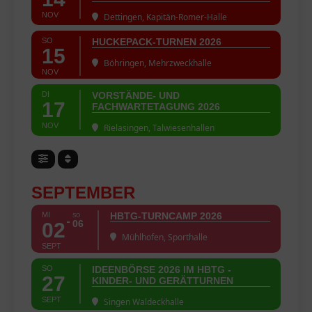
NOV
Dettingen, Kapitän-Romer-Halle
SO
HUCKEPACK-TURNEN 2026
15
Böhringen, Mehrzweckhalle
NOV
DI
VORSTÄNDE- UND
17
FACHWARTETAGUNG 2026
NOV
Rielasingen, Talwiesenhallen
SEPTEMBER
MI
HBTG-TURNCAMP 2026
SO
06
02
Mühlhofen, Sporthalle
SEPT
SO
IDEENBÖRSE 2026 IM HBTG -
27
KINDER- UND GERÄTTURNEN
SEPT
Singen Waldeckhalle